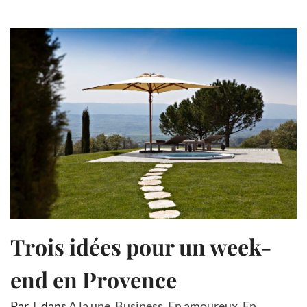
Trois idées pour un week-
end en Provence
Par
J.
dans
A la une
,
Business
,
En amoureux
,
En