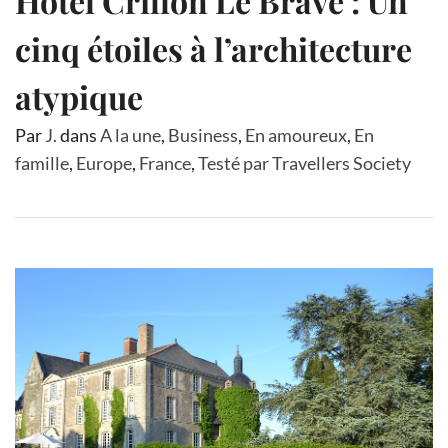
Hôtel Crillon Le Brave : Un
cinq étoiles à l’architecture
atypique
Par
J.
dans
A la une
,
Business
,
En amoureux
,
En
famille
,
Europe
,
France
,
Testé par Travellers Society