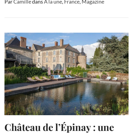
Par
Camille
dans
A la une
,
France
,
Magazine
Château de l’Épinay : une