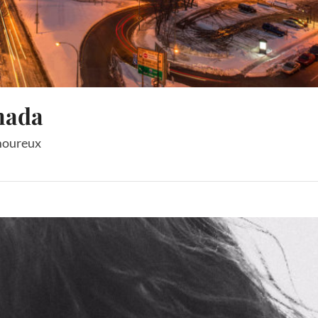
anada
moureux