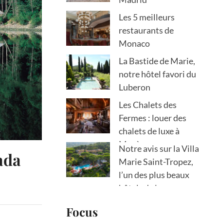
Les 5 meilleurs
restaurants de
Monaco
La Bastide de Marie,
notre hôtel favori du
Luberon
Les Chalets des
Fermes : louer des
chalets de luxe à
Megève
Notre avis sur la Villa
ada
Marie Saint-Tropez,
l’un des plus beaux
hôtels de la
presqu’île
Focus