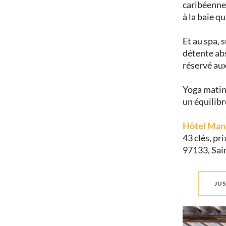
caribéenne 
à la baie q
Et au spa, 
détente abs
réservé aux
Yoga matina
un équilibr
Hôtel Man
43 clés, pr
97133, Sai
JUS