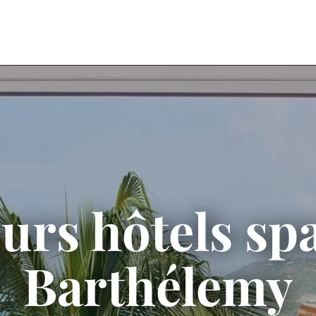
urs hôtels sp
Barthélemy