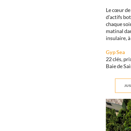
Le cœur de 
d’actifs bo
chaque soin
matinal dan
insulaire, à
Gyp Sea
22 clés, pri
Baie de Sa
JUS