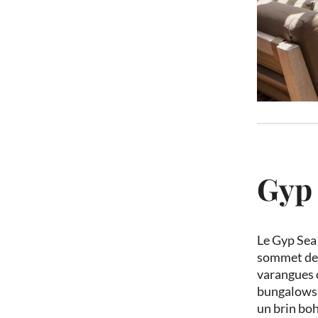
Gyp 
Le Gyp Sea 
sommet des 
varangues o
bungalows e
un brin bo