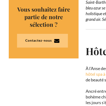
Saint-Barth 
bleu azur se
Vous souhaitez faire
holistique e
partie de notre
grand air. S
sélection ?
Contactez-nous
Hôte
À l’Anse de
hôtel spa 
de beauté s
Ancré entre
bohème chic
les jours s