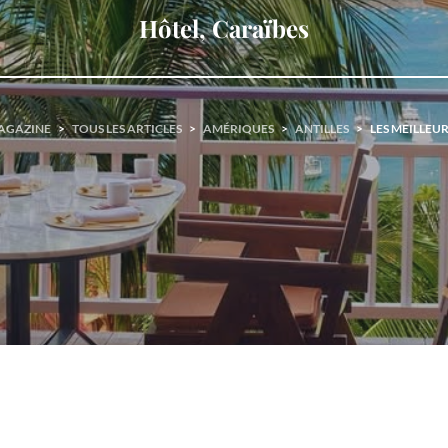
Hôtel, Caraïbes
AGAZINE
>
TOUS LES ARTICLES
>
AMÉRIQUES
>
ANTILLES
>
LES MEILLEUR