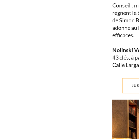
Conseil : m
règnent le 
de Simon Bu
adonne au 
efficaces.
Nolinski V
43 clés, à p
Calle Larg
JUS