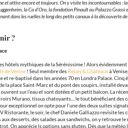
e et attire encore et toujours. On y visite les incontournables : l
ggenheim, la Ca d’Oro, la fondation Pinault au Palazzo Grassi e
nant dans les ruelles le long des petits canaux à la découverte 
mir ?
ace
des hôtels mythiques de la Sérénissime ! Alors évidemment i
ls de Venise
! Seul membre des
Relais & Châteaux
à Venise,
e et re-baptisé dans les années 70 en
Londra Palace. Cinq ét
de la place Saint-Marc et du pont des soupirs, installé deva
 ouvrent sur l’eau et sont dotées d’un petit balcon. La réce
roirs Murano, tissus chatoyants… le tout bénéficiant des co
jour exceptionnel on opte
pour l’une des
deux suites signat
V Ristorante
, le soir, le chef Daniele Galliazzo revisite les
 aux desserts, des salades aux sandwichs, on y retrouve le
trot.
On apprécie ls options sans gluten. Dès que la météo le