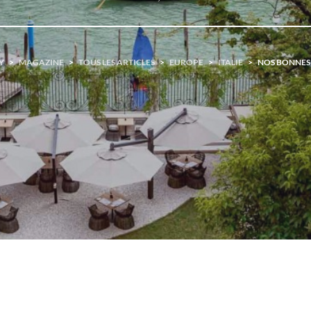
Y
>
MAGAZINE
>
TOUS LES ARTICLES
>
EUROPE
>
ITALIE
>
NOS BONNES 