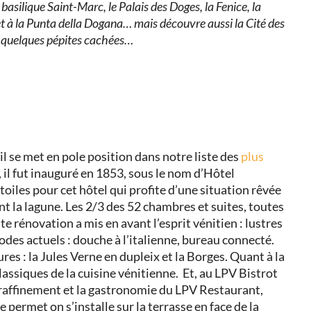
a basilique Saint-Marc, le Palais des Doges, la Fenice, la
t à la Punta della Dogana… mais découvre aussi la Cité des
de quelques pépites cachées…
l se met en pole position dans notre liste des
plus
 il fut inauguré en 1853, sous le nom d’
Hôtel
oiles pour cet hôtel qui profite d’une situation rêvée
nt la lagune. Les 2/3 des 52 chambres et suites, toutes
nte rénovation a mis
en avant l’esprit vénitien : lustres
des actuels : douche à l’italienne, bureau connecté.
ures
: la
Jules Verne en dupleix et la Borges. Quant à la
 classiques de la cuisine vénitienne.
Et, au
LPV Bistrot
 raffinement et la gastronomie du LPV Restaurant,
 permet on s’installe sur la terrasse en face de la