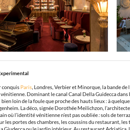
 Experimental
r conquis
Paris
, Londres, Verbier et Minorque, la bande de 
e vénitienne. Dominant le canal Canal Della Guidecca dans 
i bien loin de la foule que proche des hauts lieux : à quelq
nheim. La déco, signée Dorothée Meilichzon, l’architecte d
n où l’identité vénitienne n’est pas oubliée
:
sols de terraz
ur les portes des chambres, les coussins du restaurant, les 
 la Giudecca ou le jardin intérieur.
Au restaurant Adriatica, l