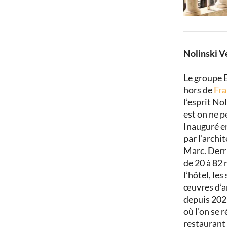
Nolinski V
Le groupe
hors de
Fra
l’esprit Nol
est on ne 
Inauguré e
par l’archi
Marc. Derri
de 20 à 82
l’hôtel, le
œuvres d’a
depuis 2022
où l’on se 
restaurant