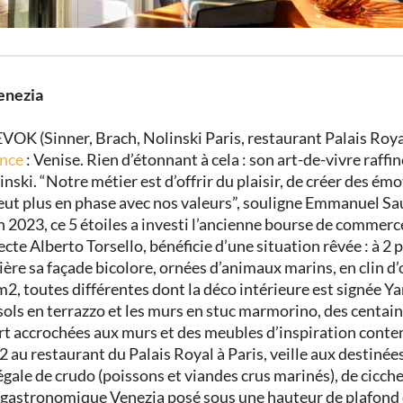
enezia
 EVOK
(Sinner, Brach, Nolinski Paris, restaurant Palais Roy
nce
: Venise. Rien d’étonnant à cela : son art-de-vivre raffine
inski. “Notre métier est d’offrir du plaisir, de créer des ém
peut plus en phase avec nos valeurs”, souligne Emmanuel S
n 2023,
ce 5 étoiles a investi l’ancienne bourse de commer
tecte Alberto Torsello, bénéficie d’une situation rêvée : à 2 p
ère sa façade bicolore, ornées d’animaux marins, en clin d’o
 m2, toutes différentes dont la déco intérieure est signée 
s sols en terrazzo et les murs en stuc marmorino, des centa
rt accrochées aux murs et des meubles d’inspiration cont
 au restaurant du Palais Royal à Paris, veille aux destinée
régale
de crudo (poissons et viandes crus marinés), de cicchet
 gastronomique
Venezia posé sous une hauteur de plafond d