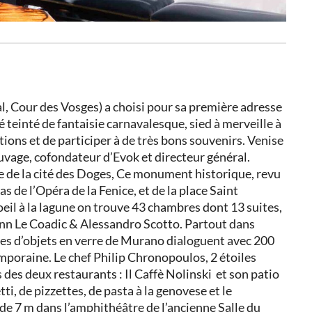
al, Cour des Vosges)
a choisi pour sa première adresse
́ teinté de fantaisie carnavalesque, sied à merveille à
otions et de participer à de très bons souvenirs. Venise
auvage,
cofondateur d’Evok et directeur général.
ce de la cité des Doges, Ce monument historique, revu
as de l’Opéra de la Fenice, et de la place Saint
eil à la lagune on trouve
43 chambres dont 13 suites,
Yann Le Coadic & Alessandro Scotto.
Partout dans
ines d’objets en verre de Murano dialoguent avec 200
emporaine. Le
chef Philip Chronopoulos,
2 étoiles
s des deux restaurants :
Il Caffè Nolinski et son patio
ti, de pizzettes, de pasta à la genovese
et le
e 7 m dans l’amphithéâtre de l’ancienne Salle du