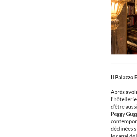
Il Palazzo
Après avoi
l’hôtelleri
d’être auss
Peggy Gugge
contemporai
déclinées s
le canal de