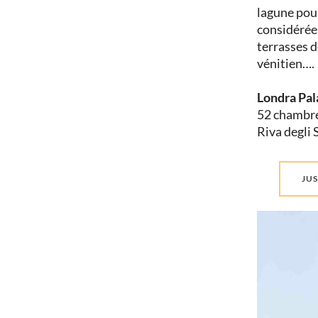
lagune pour
considérée 
terrasses d
vénitien….
Londra Pal
52 chambres
Riva degli
JUS