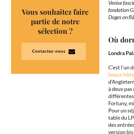
Venise fascin
fondation Gu
Vous souhaitez faire
Doges on flâ
partie de notre
sélection ?
Où dor
Contactez-nous
Londra Pal
C’est l’un 
beaux hôte
d’Angleterr
à deux pas 
différentes
Fortuny, mi
Pour un sé
table
du LP
des entrées
version bis