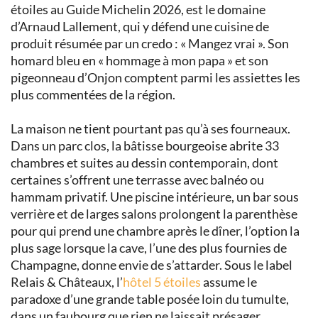
étoiles au Guide Michelin 2026, est le domaine
d’Arnaud Lallement, qui y défend une cuisine de
produit résumée par un credo : « Mangez vrai ». Son
homard bleu en « hommage à mon papa » et son
pigeonneau d’Onjon comptent parmi les assiettes les
plus commentées de la région.
La maison ne tient pourtant pas qu’à ses fourneaux.
Dans un parc clos, la bâtisse bourgeoise abrite 33
chambres et suites au dessin contemporain, dont
certaines s’offrent une terrasse avec balnéo ou
hammam privatif. Une piscine intérieure, un bar sous
verrière et de larges salons prolongent la parenthèse
pour qui prend une chambre après le dîner, l’option la
plus sage lorsque la cave, l’une des plus fournies de
Champagne, donne envie de s’attarder. Sous le label
Relais & Châteaux, l’
hôtel 5 étoiles
assume le
paradoxe d’une grande table posée loin du tumulte,
dans un faubourg que rien ne laissait présager.