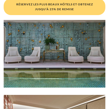
RÉSERVEZ LES PLUS BEAUX HÔTELS ET OBTENEZ
JUSQU’À 25% DE REMISE