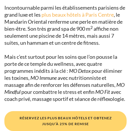
Incontournable parmi les établissements parisiens de
grand luxe et les
plus beaux hôtels à Paris Centre
, le
Mandarin Oriental renferme une perle en matière de
2
bien-être. Son très grand spa de 900 m
affiche non
seulement une piscine de 14 mètres, mais aussi 7
suites, un hammam et un centre de fitness.
Mais c’est surtout pour les soins que l’on pousse la
porte de ce temple du wellness, avec quatre
programmes inédits à la clé :
MO Detox
pour éliminer
les toxines,
MO Immune
avec nutritionniste et
massage afin de renforcer les défenses naturelles,
MO
Mindful
pour combattre le stress et enfin
MO Fit
avec
coach privé, massage sportif et séance de réflexologie.
RÉSERVEZ LES PLUS BEAUX HÔTELS ET OBTENEZ
JUSQU’À 25% DE REMISE