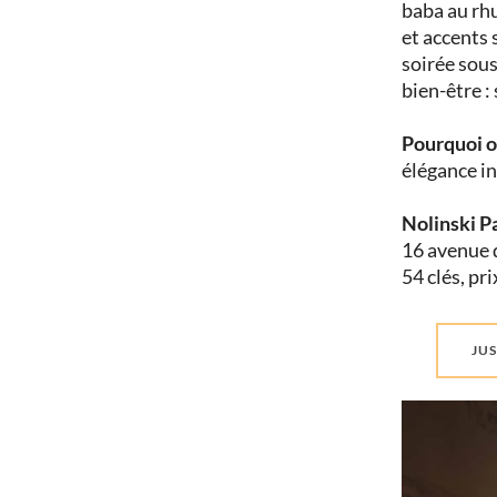
baba au rhu
et accents 
soirée sous
bien-être :
Pourquoi o
élégance i
Nolinski P
16 avenue 
54 clés, pri
JUS