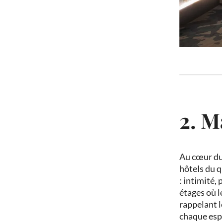
2. M
Au cœur du 
hôtels du q
: intimité,
étages où l
rappelant 
chaque espa