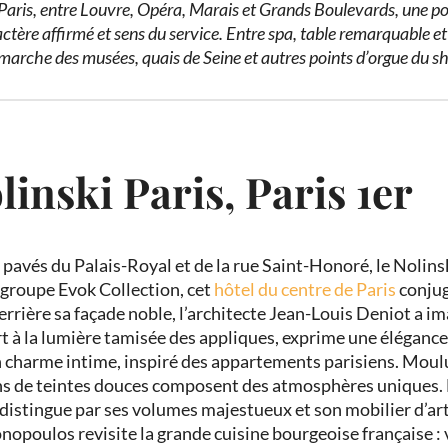
Paris, entre Louvre, Opéra, Marais et Grands Boulevards, une p
actère affirmé et sens du service. Entre spa, table remarquable et
 marche des musées, quais de Seine et autres points d’orgue du 
olinski Paris, Paris 1
er
pavés du Palais-Royal et de la rue Saint-Honoré, le Nolinski
 groupe Evok Collection, cet
hôtel du centre de Paris
conjug
errière sa façade noble, l’architecte Jean-Louis Deniot a i
t à la lumière tamisée des appliques, exprime une élégance 
 charme intime, inspiré des appartements parisiens. Moulure
ns de teintes douces composent des atmosphères uniques. L
 distingue par ses volumes majestueux et son mobilier d’art
nopoulos revisite la grande cuisine bourgeoise française : 