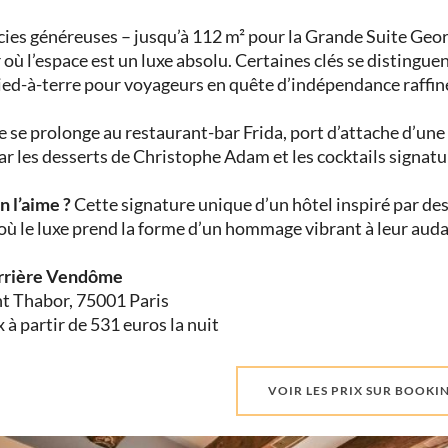
icies généreuses – jusqu’à 112 m² pour la Grande Suite Geo
 où l’espace est un luxe absolu. Certaines clés se distinguen
ied-à-terre pour voyageurs en quête d’indépendance raffin
e se prolonge au restaurant-bar Frida, port d’attache d’un
ar les desserts de Christophe Adam et les cocktails signat
n l’aime ?
Cette signature unique d’un hôtel inspiré par d
 où le luxe prend la forme d’un hommage vibrant à leur auda
rrière Vendôme
t Thabor, 75001 Paris
x à partir de 531 euros la nuit
VOIR LES PRIX SUR BOOK