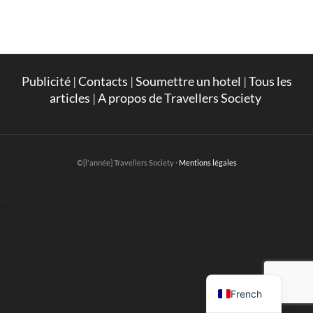
Publicité
|
Contacts
|
Soumettre un hotel
|
Tous les
articles
|
A propos de Travellers Society
©[l'année] Travellers Society ·
Mentions légales
English
French