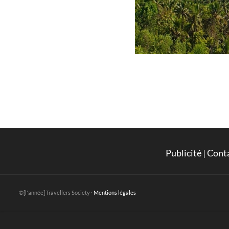
Publicité
|
Cont
©[l'année] Travellers Society ·
Mentions légales