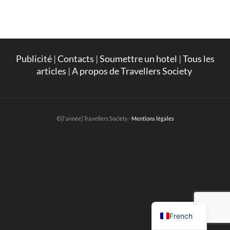
Publicité
|
Contacts
|
Soumettre un hotel
|
Tous les
articles
|
A propos de Travellers Society
©[l'année] Travellers Society ·
Mentions légales
English
French