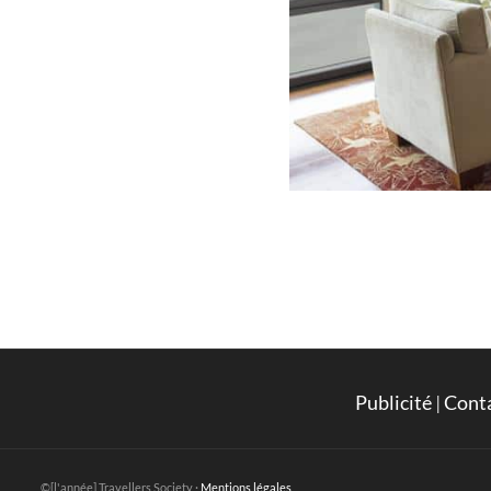
Publicité
|
Cont
©[l'année] Travellers Society ·
Mentions légales