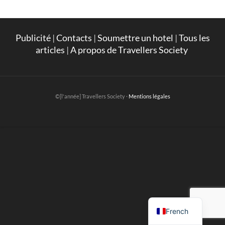
Publicité
|
Contacts
|
Soumettre un hotel
|
Tous les
articles
|
A propos de Travellers Society
©[l'année] Travellers Society ·
Mentions légales
English
French