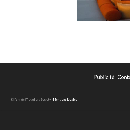
Publicité
|
Cont
©[l'année] Travellers Society ·
Mentions légales