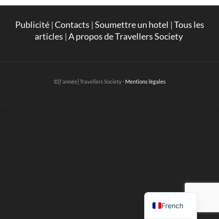
Publicité
|
Contacts
|
Soumettre un hotel
|
Tous les
articles
|
A propos de Travellers Society
©[l'année] Travellers Society ·
Mentions légales
English
French