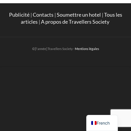
Publicité
|
Contacts
|
Soumettre un hotel
|
Tous les
articles
|
A propos de Travellers Society
©[l'année] Travellers Society ·
Mentions légales
English
French