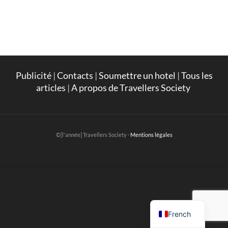
Publicité
|
Contacts
|
Soumettre un hotel
|
Tous les
articles
|
A propos de Travellers Society
©[l'année] Travellers Society ·
Mentions légales
English
French