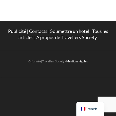
Publicité
|
Contacts
|
Soumettre un hotel
|
Tous les
articles
|
A propos de Travellers Society
©[l'année] Travellers Society ·
Mentions légales
English
French