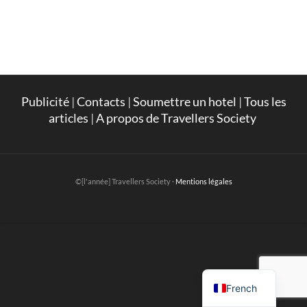
Publicité
|
Contacts
|
Soumettre un hotel
|
Tous les
articles
|
A propos de Travellers Society
©[l'année] Travellers Society ·
Mentions légales
English
French