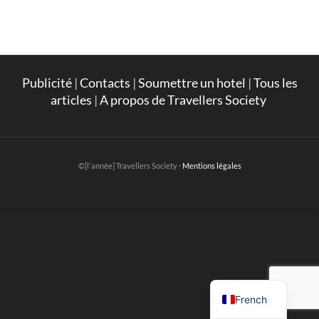
Publicité
|
Contacts
|
Soumettre un hotel
|
Tous les
articles
|
A propos de Travellers Society
©[l'année] Travellers Society ·
Mentions légales
English
French