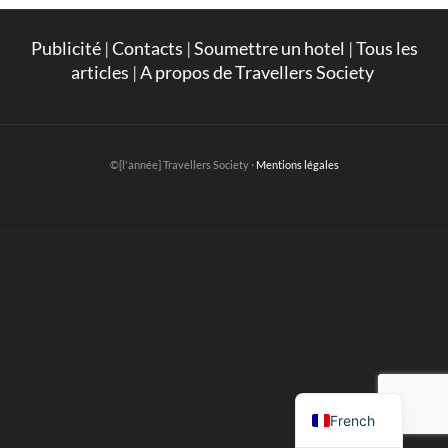
Publicité
|
Contacts
|
Soumettre un hotel
|
Tous les
articles
|
A propos de Travellers Society
©[l'année] Travellers Society ·
Mentions légales
English
French