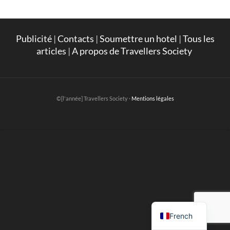
Publicité
|
Contacts
|
Soumettre un hotel
|
Tous les
articles
|
A propos de Travellers Society
©[l'année] Travellers Society ·
Mentions légales
English
French