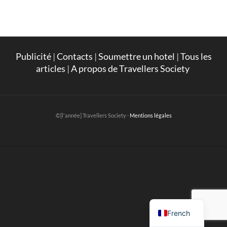
Publicité
|
Contacts
|
Soumettre un hotel
|
Tous les
articles
|
A propos de Travellers Society
©[l'année] Travellers Society ·
Mentions légales
English
French