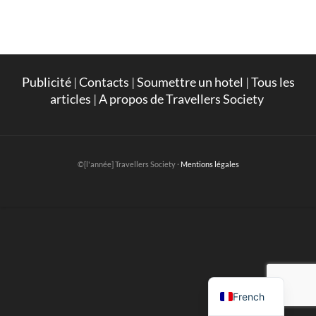
Publicité
|
Contacts
|
Soumettre un hotel
|
Tous les
articles
|
A propos de Travellers Society
©[l'année] Travellers Society ·
Mentions légales
English
French