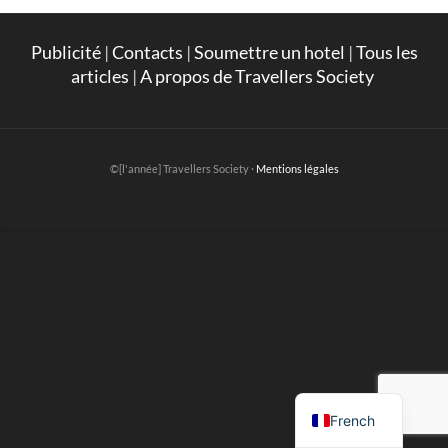
Publicité
|
Contacts
|
Soumettre un hotel
|
Tous les
articles
|
A propos de Travellers Society
©[l'année] Travellers Society ·
Mentions légales
English
French