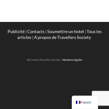
Publicité
|
Contacts
|
Soumettre un hotel
|
Tous les
articles
|
A propos de Travellers Society
©[l'année] Travellers Society ·
Mentions légales
English
French