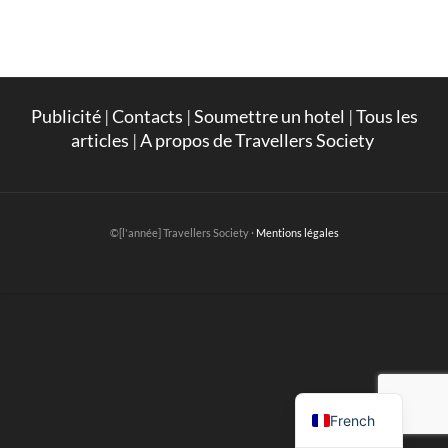
Publicité
|
Contacts
|
Soumettre un hotel
|
Tous les
articles
|
A propos de Travellers Society
©[l'année] Travellers Society ·
Mentions légales
English
French