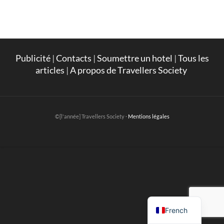
Publicité
|
Contacts
|
Soumettre un hotel
|
Tous les
articles
|
A propos de Travellers Society
©[l'année] Travellers Society ·
Mentions légales
English
French