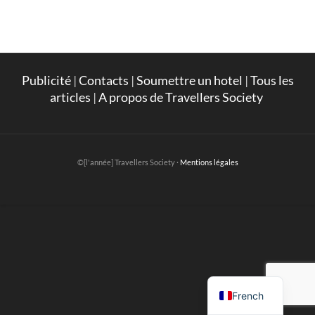
Publicité
|
Contacts
|
Soumettre un hotel
|
Tous les
articles
|
A propos de Travellers Society
©[l'année] Travellers Society ·
Mentions légales
English
French