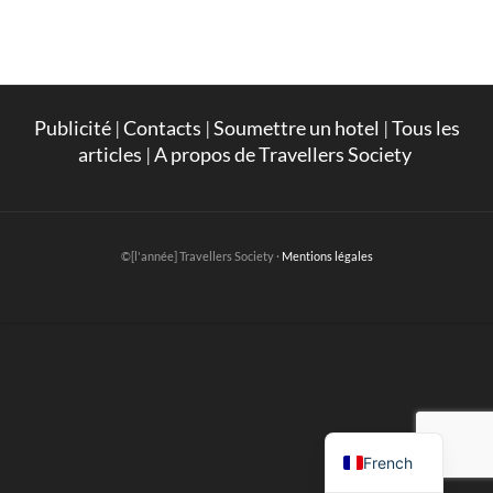
Publicité
|
Contacts
|
Soumettre un hotel
|
Tous les
articles
|
A propos de Travellers Society
©[l'année] Travellers Society ·
Mentions légales
English
French