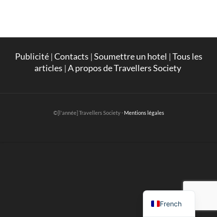
Publicité
|
Contacts
|
Soumettre un hotel
|
Tous les
articles
|
A propos de Travellers Society
©[l'année] Travellers Society ·
Mentions légales
English
French