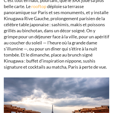
C’est tout en haut, pourtant, que le SAX joue sa plus
belle carte. Le
rooftop
déploie sa terrasse
panoramique sur Paris et ses monuments, et y installe
Kinugawa Rive Gauche, prolongement parisien de la
célèbre table japonaise : sashimis, makis et poissons
grillés au binchotan, dans un décor soigné. On y
grimpe pour un déjeuner face à la ville, pour un apéritif
au coucher du soleil — l’heure où la grande dame
s’illumine —, ou pour un dîner qui s’étire à la nuit
tombée. Et le dimanche, place au brunch signé
Kinugawa : buffet d’inspiration nippone, sushis
signature et cocktails au matcha, Paris à perte de vue.