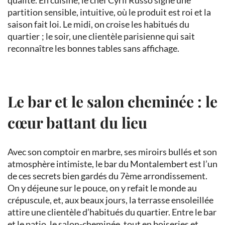
qualité. En cuisine, le chef Cyril Russo signe une
partition sensible, intuitive, où le produit est roi et la
saison fait loi. Le midi, on croise les habitués du
quartier
; le soir, une clientèle parisienne qui sait
reconnaître les bonnes tables sans affichage.
Le bar et le salon cheminée : le
cœur battant du lieu
Avec son comptoir en marbre, ses miroirs bullés et son
atmosphère intimiste, le bar du Montalembert est l’un
de ces secrets bien gardés du 7ème arrondissement
.
On y déjeune sur le pouce, on y refait le monde au
crépuscule, et, aux beaux jours, la terrasse ensoleillée
attire une clientèle d’habitués du quartier. Entre le bar
et le patio, le salon-cheminée, tout en boiseries et