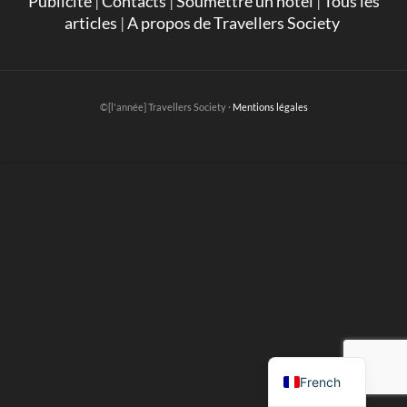
Publicité
|
Contacts
|
Soumettre un hotel
|
Tous les
articles
|
A propos de Travellers Society
©[l'année] Travellers Society ·
Mentions légales
English
French