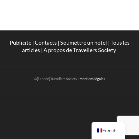
Publicité
|
Contacts
|
Soumettre un hotel
|
Tous les
articles
|
A propos de Travellers Society
©[l'année] Travellers Society ·
Mentions légales
English
French