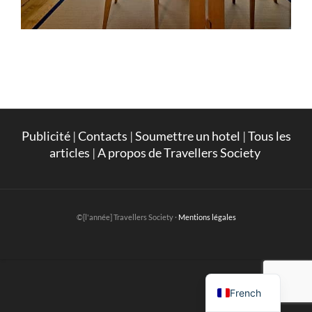
Publicité
|
Contacts
|
Soumettre un hotel
|
Tous les
articles
|
A propos de Travellers Society
©[l'année] Travellers Society ·
Mentions légales
English
French