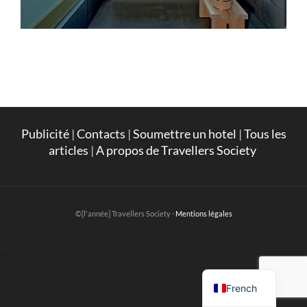
Publicité
|
Contacts
|
Soumettre un hotel
|
Tous les
articles
|
A propos de Travellers Society
©[l'année] Travellers Society ·
Mentions légales
English
French