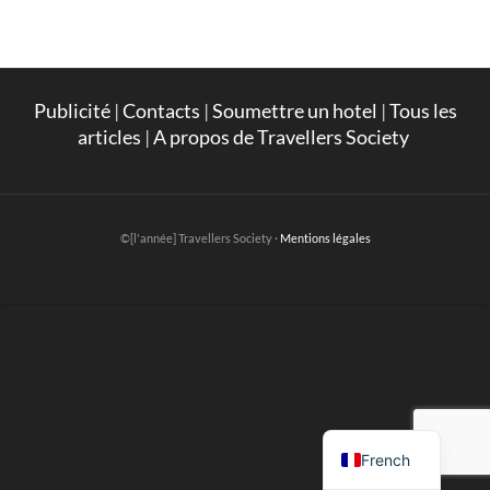
Publicité
|
Contacts
|
Soumettre un hotel
|
Tous les
articles
|
A propos de Travellers Society
©[l'année] Travellers Society ·
Mentions légales
English
French