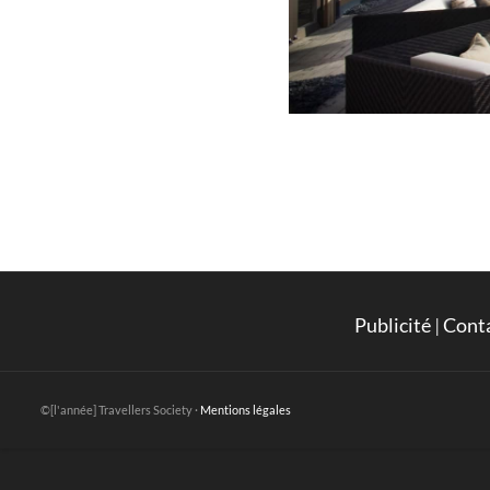
Publicité
|
Cont
©[l'année] Travellers Society ·
Mentions légales