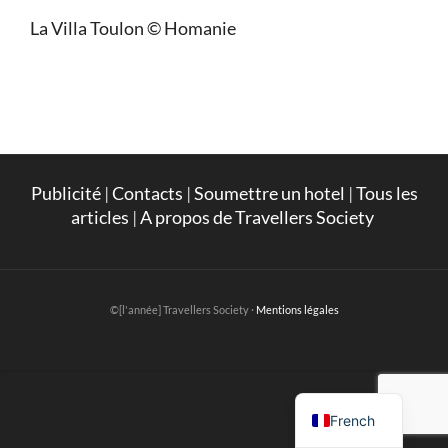
La Villa Toulon © Homanie
Publicité
|
Contacts
|
Soumettre un hotel
|
Tous les
articles
|
A propos de Travellers Society
©[l'année] Travellers Society ·
Mentions légales
English
French