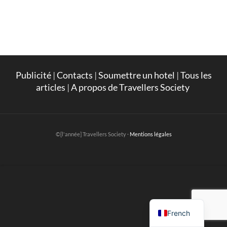
Publicité
|
Contacts
|
Soumettre un hotel
|
Tous les
articles
|
A propos de Travellers Society
©[l'année] Travellers Society ·
Mentions légales
English
French