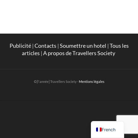
Publicité
|
Contacts
|
Soumettre un hotel
|
Tous les
articles
|
A propos de Travellers Society
©[l'année] Travellers Society ·
Mentions légales
English
French