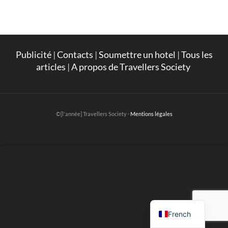
Publicité
|
Contacts
|
Soumettre un hotel
|
Tous les
articles
|
A propos de Travellers Society
©[l'année] Travellers Society ·
Mentions légales
English
French