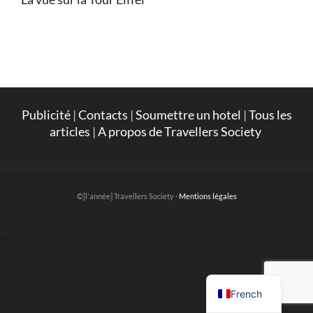
Publicité
|
Contacts
|
Soumettre un hotel
|
Tous les
articles
|
A propos de Travellers Society
©[l'année] Travellers Society ·
Mentions légales
English
French