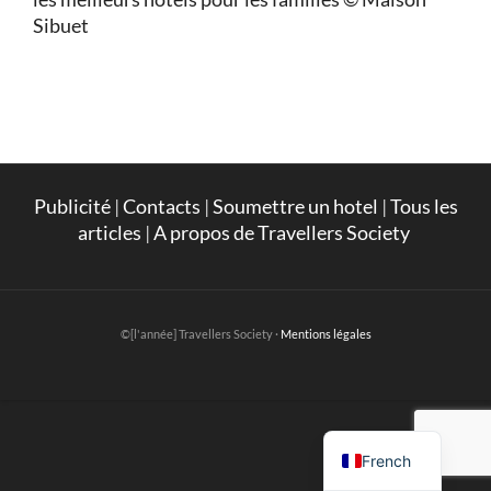
Sibuet
Publicité
|
Contacts
|
Soumettre un hotel
|
Tous les
articles
|
A propos de Travellers Society
©[l'année] Travellers Society ·
Mentions légales
English
French