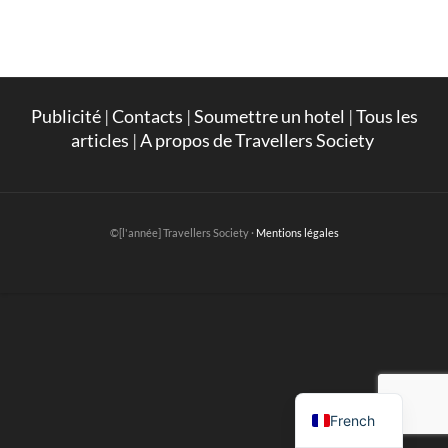
Publicité
|
Contacts
|
Soumettre un hotel
|
Tous les
articles
|
A propos de Travellers Society
©[l'année] Travellers Society ·
Mentions légales
English
French