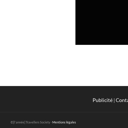
Publicité
|
Cont
©[l'année] Travellers Society ·
Mentions légales