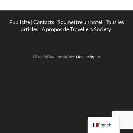
Publicité
|
Contacts
|
Soumettre un hotel
|
Tous les
articles
|
A propos de Travellers Society
©[l'année] Travellers Society ·
Mentions légales
English
French