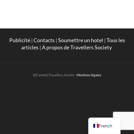
Publicité
|
Contacts
|
Soumettre un hotel
|
Tous les
articles
|
A propos de Travellers Society
©[l'année] Travellers Society ·
Mentions légales
English
French