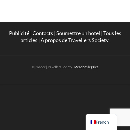
Publicité
|
Contacts
|
Soumettre un hotel
|
Tous les
articles
|
A propos de Travellers Society
©[l'année] Travellers Society ·
Mentions légales
English
French