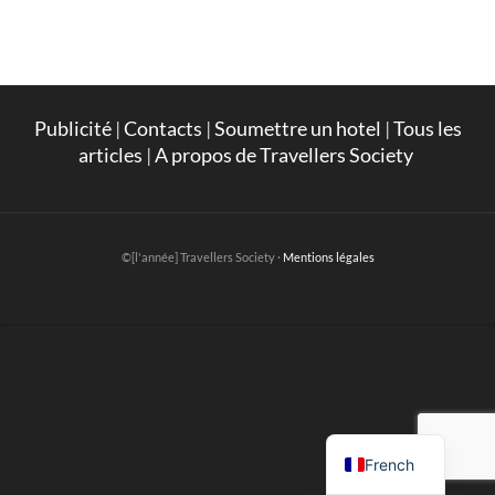
Publicité
|
Contacts
|
Soumettre un hotel
|
Tous les
articles
|
A propos de Travellers Society
©[l'année] Travellers Society ·
Mentions légales
English
French